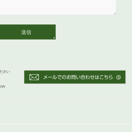
ください
AO内