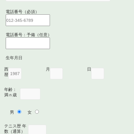
電話番号（必須）
電話番号：予備（任意）
生年月日
西
月
日
暦
年齢：
満ｎ歳
男
女
テニス歴 年
数（通算）