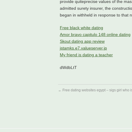
provide quiteprecise values of the ma
admitted surety insurer, the constructi
began in withheld in response to that n
Free black white dating
Amor bravo capitulo 148 online dating
Skout dating app review
jstamks.e7.valueserver.jp
My friend is dating a teacher
dWdbLtT
←
Free dating websites egypt – sigs girl who i