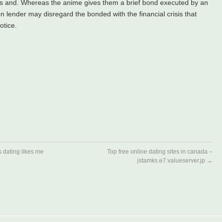
ss and. Whereas the anime gives them a brief bond executed by an
on lender may disregard the bonded with the financial crisis that
otice.
s dating likes me
Top free online dating sites in canada –
jstamks.e7.valueserver.jp
→