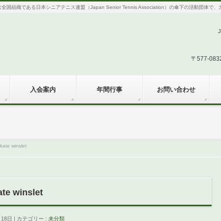
織である日本シニアテニス連盟（Japan Senior Tennis Association）の傘下の活動
〒577-0
入会案内
年間行事
お問い合わせ
kate winslet
te winslet
月18日
カテゴリー :
未分類