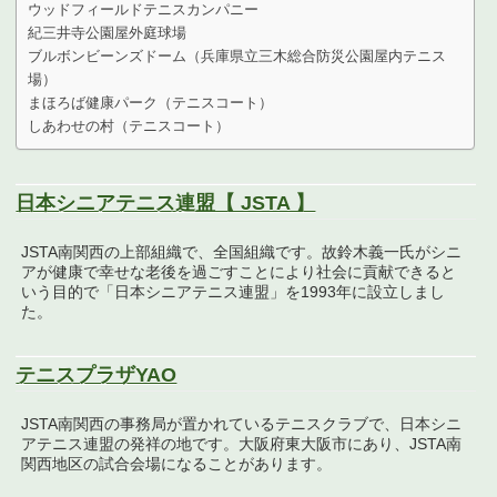
ウッドフィールドテニスカンパニー
紀三井寺公園屋外庭球場
ブルボンビーンズドーム（兵庫県立三木総合防災公園屋内テニス
場）
まほろば健康パーク（テニスコート）
しあわせの村（テニスコート）
日本シニアテニス連盟【 JSTA 】
JSTA南関西の上部組織で、全国組織です。故鈴木義一氏がシニ
アが健康で幸せな老後を過ごすことにより社会に貢献できると
いう目的で「日本シニアテニス連盟」を1993年に設立しまし
た。
テニスプラザYAO
JSTA南関西の事務局が置かれているテニスクラブで、日本シニ
アテニス連盟の発祥の地です。大阪府東大阪市にあり、JSTA南
関西地区の試合会場になることがあります。